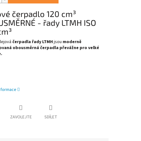
vé čerpadlo 120 cm³
SMĚRNÉ - řady LTMH ISO
cm³
lejová
čerpadla řady LTMH
jsou
moderně
ovaná obousměrná čerpadla převážne pro velké
.
informace
ZAVOLEJTE
SDÍLET