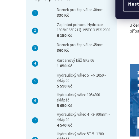
kar
Nast
čerp
Domek pro čep válce 40mm
kont
330 Kč
Zapínání pohonu Hydrocar
U če
1905KES5E212) 195ECO15212000
příp
6 150 Kč
Domek pro čep válce 45mm
360 Kč
Kardanový kříž GKS 06
1 850 Kč
Hydraulický válec 5T-4- 1050 -
sklápěč
5 590 Kč
Hydraulický válec 1054800 -
sklápěč
5 650 Kč
Hydraulický válec 4T-3-700mm -
sklápěč
4 540 Kč
Hydraulický válec 5T-5- 1200 -