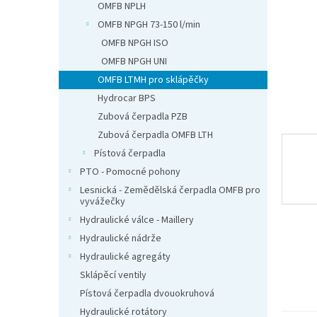
n
OMFB NPLH
e
OMFB NPGH 73-150 l/min
l
OMFB NPGH ISO
OMFB NPGH UNI
OMFB LTMH pro sklápěčky
Hydrocar BPS
Zubová čerpadla PZB
Zubová čerpadla OMFB LTH
Pístová čerpadla
PTO - Pomocné pohony
Lesnická - Zemědělská čerpadla OMFB pro
vyvážečky
Hydraulické válce - Maillery
Hydraulické nádrže
Hydraulické agregáty
Sklápěcí ventily
Pístová čerpadla dvouokruhová
Hydraulické rotátory