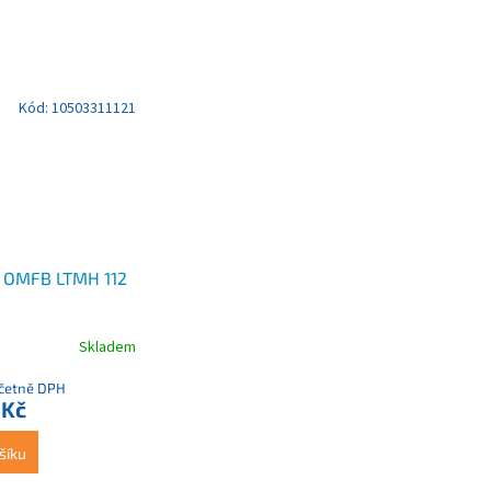
Kód:
10503311121
 OMFB LTMH 112
Skladem
včetně DPH
 Kč
šíku