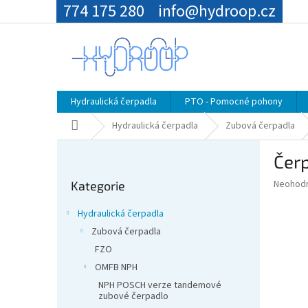
Přejít
774 175 280
info@hydroop.cz
na
obsah
Hydraulická čerpadla
PTO - Pomocné pohony
Domů
Hydraulická čerpadla
Zubová čerpadla
P
Čer
o
Přeskočit
s
Průměr
Neohod
Kategorie
kategorie
t
hodnoce
r
produkt
Hydraulická čerpadla
a
je
Zubová čerpadla
0,0
n
z
FZO
n
5
í
OMFB NPH
hvězdič
p
NPH POSCH verze tandemové
zubové čerpadlo
a