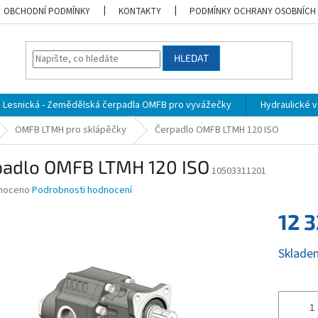
OBCHODNÍ PODMÍNKY
KONTAKTY
PODMÍNKY OCHRANY OSOBNÍCH
HLEDAT
Lesnická - Zemědělská čerpadla OMFB pro vyvážečky
Hydraulické vá
OMFB LTMH pro sklápěčky
Čerpadlo OMFB LTMH 120 ISO
padlo OMFB LTMH 120 ISO
10503311201
né
noceno
Podrobnosti hodnocení
ní
12 
u
Měrná
Sklade
cena:
ek.