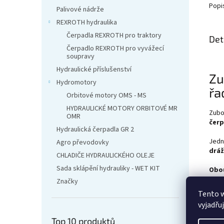
Popi
Palivové nádrže
REXROTH hydraulika
Čerpadla REXROTH pro traktory
Det
Čerpadlo REXROTH pro vyvážecí
soupravy
Hydraulické příslušenství
Zu
Hydromotory
řa
Orbitové motory OMS - MS
HYDRAULICKÉ MOTORY ORBITOVÉ MR
Zubo
OMR
čerp
Hydraulická čerpadla GR 2
Jedn
Agro převodovky
dráž
CHLADIČE HYDRAULICKÉHO OLEJE
Sada sklápění hydrauliky - WET KIT
Obo
prav
Značky
Tento 
Tato 
vyjadřu
Horní
Top 10 produktů