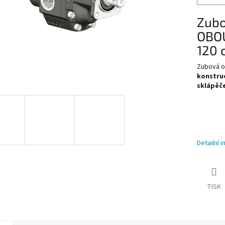
Zubo
OBOU
120 
Zubová o
konstru
sklápěče
Detailní 
TISK