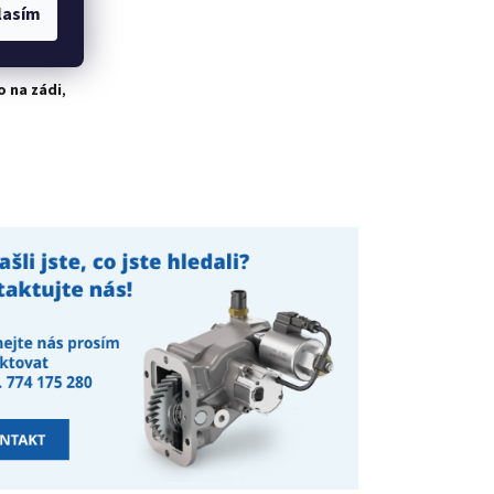
.
Navíc je
lasím
o tak ke
o na zádi
,