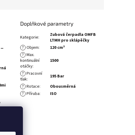
Doplňkové parametry
Zubová čerpadla OMFB
Kategorie
:
LTMH pro sklápěčky
-
?
Objem
:
120 cm³
?
Max.
kontinuální
1500
otáčky
:
rná
?
Pracovní
195 Bar
tlak
:
8mi
?
Rotace
:
Obousměrná
?
Příruba
:
ISO
o
edle