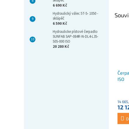
sklápěč
6 690 Kč
Hydraulický válec 5T-5- 1050 -
Souvi
sklápěč
6 590 Kč
Hydraulicke pístové čerpadlo
SUNFAB SAP-084R-N-DL4-L35-
S0S-000 ISO
20 280 Kč
Čerp
ISO
14 665
12 1
D