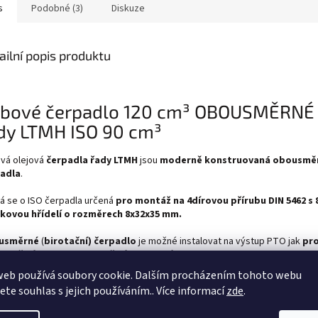
s
Podobné (3)
Diskuze
ailní popis produktu
bové čerpadlo 120 cm³ OBOUSMĚRNÉ 
dy LTMH ISO 90 cm³
vá olejová
čerpadla řady LTMH
jsou
moderně konstruovaná obousmě
adla
.
á se o ISO čerpadla určená
pro montáž na 4dírovou přírubu
DIN 5462 s 
kovou hřídelí o rozměrech 8x32x35 mm.
usměrné
(
birotační)
čerpadlo
je možné instalovat na výstup PTO jak
pr
otočivé
tak
i pro levotočivé pomocné pohony.
web používá soubory cookie. Dalším procházením tohoto webu
čerpadla jsou určena k velkému využití v oblasti
nákladních vozidel
.
jete souhlas s jejich používáním.. Více informací
zde
.
 linie čerpadla je navržena tak, aby ho bylo
možno namontovat na PTO v