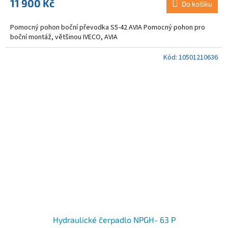
11 900 Kč
Do košíku
Pomocný pohon boční převodka S5-42 AVIA Pomocný pohon pro
boční montáž, většinou IVECO, AVIA
Kód:
10501210636
Hydraulické čerpadlo NPGH- 63 P