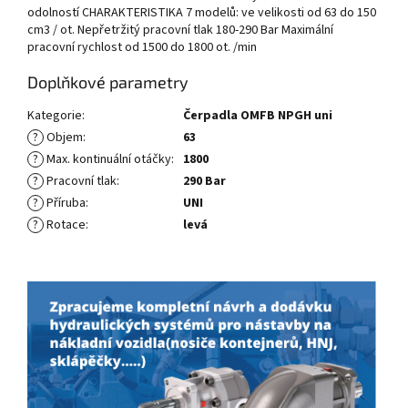
odolností CHARAKTERISTIKA 7 modelů: ve velikosti od 63 do 150
cm3 / ot. Nepřetržitý pracovní tlak 180-290 Bar Maximální
pracovní rychlost od 1500 do 1800 ot. /min
Doplňkové parametry
Kategorie
:
Čerpadla OMFB NPGH uni
?
Objem
:
63
?
Max. kontinuální otáčky
:
1800
?
Pracovní tlak
:
290 Bar
?
Příruba
:
UNI
?
Rotace
:
levá