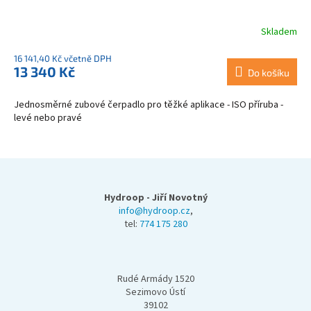
Skladem
16 141,40 Kč včetně DPH
13 340 Kč
Do košíku
Jednosměrné zubové čerpadlo pro těžké aplikace - ISO příruba -
levé nebo pravé
Z
á
p
Hydroop - Jiří Novotný
a
info@hydroop.cz
,
tel:
774 175 280
t
í
Rudé Armády 1520
Sezimovo Ústí
39102