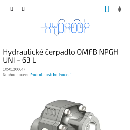
Přejít
NÁKUP
na
obsah
KOŠÍK
Hydraulické čerpadlo OMFB NPGH
UNI - 63 L
10501200647
Průměrné
Neohodnoceno
Podrobnosti hodnocení
hodnocení
produktu
je
0,0
z
5
hvězdiček.