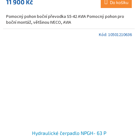
11 900 Kč
Do košíku
Pomocný pohon boční převodka S5-42 AVIA Pomocný pohon pro
boční montáž, většinou IVECO, AVIA
Kód:
10501210636
Hydraulické čerpadlo NPGH- 63 P