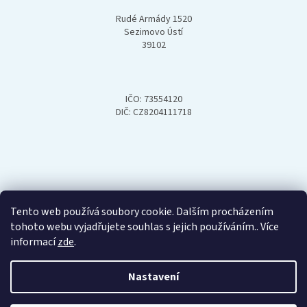
Rudé Armády 1520
Sezimovo Ústí
39102
IČO: 73554120
DIČ: CZ8204111718
Tento web používá soubory cookie. Dalším procházením
tohoto webu vyjadřujete souhlas s jejich používáním.. Více
informací
zde
.
Nastavení
Vytvořil Shoptet