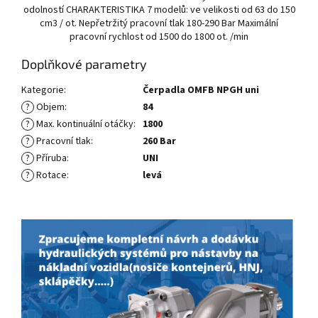
odolností CHARAKTERISTIKA 7 modelů: ve velikosti od 63 do 150
cm3 / ot. Nepřetržitý pracovní tlak 180-290 Bar Maximální
pracovní rychlost od 1500 do 1800 ot. /min
Doplňkové parametry
Kategorie
:
Čerpadla OMFB NPGH uni
?
Objem
:
84
?
Max. kontinuální otáčky
:
1800
?
Pracovní tlak
:
260 Bar
?
Příruba
:
UNI
?
Rotace
:
levá