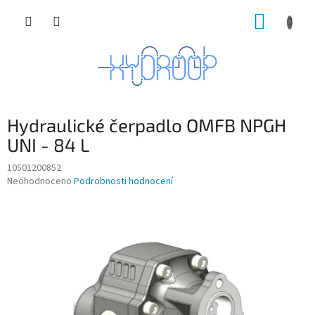
Přejít
NÁKUP
na
obsah
KOŠÍK
Hydraulické čerpadlo OMFB NPGH
UNI - 84 L
10501200852
Průměrné
Neohodnoceno
Podrobnosti hodnocení
hodnocení
produktu
je
0,0
z
5
hvězdiček.