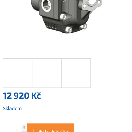
12 920 Kč
Měrná
Skladem
cena:
Přidat do košíku