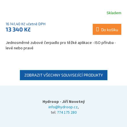
Skladem
16 141,40 Kč včetně DPH
13 340 Kč
Do košíku
Jednosměrné zubové čerpadlo pro těžké aplikace - ISO příruba -
levé nebo pravé
ZOBRAZIT VŠECHNY SOUVISEJÍCÍ PRODUKTY
Z
á
p
Hydroop - Jiří Novotný
a
info@hydroop.cz
,
tel:
774 175 280
t
í