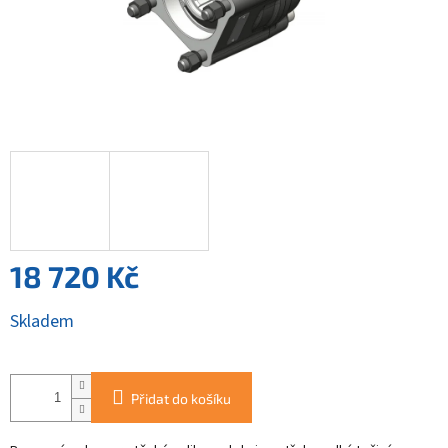
18 720 Kč
Měrná
Skladem
cena:
Přidat do košíku