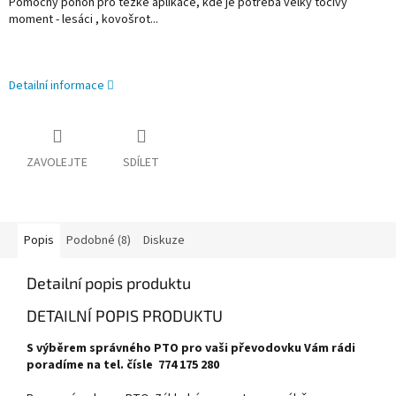
Pomocný pohon pro tězké aplikace, kde je potřeba velký točivý
moment - lesáci , kovošrot...
Detailní informace
ZAVOLEJTE
SDÍLET
Popis
Podobné (8)
Diskuze
Detailní popis produktu
DETAILNÍ POPIS PRODUKTU
S výběrem správného PTO pro vaši převodovku Vám rádi
poradíme na tel. čísle 774 175 280