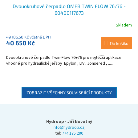
Dvouokruhové čerpadlo OMFB TWIN FLOW 76/76 -
60400117673
Skladem
49 186,50 Kč včetně DPH
40 650 Kč
Do košíku
Dvouokruhové čerpadlo Twin-Flow 76+76 pro nejtěžší aplikace
vhodné pro hydraulické jeřáby Epylon , LIV . Jonsered , .....
ZOBRAZIT VŠECHNY SOUVISEJÍCÍ PRODUKTY
Z
á
p
Hydroop - Jiří Novotný
a
info@hydroop.cz
,
tel:
774 175 280
t