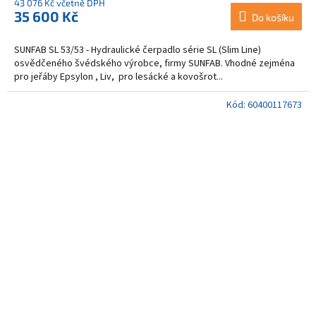
43 076 Kč včetně DPH
35 600 Kč
Do košíku
SUNFAB SL 53/53 - Hydraulické čerpadlo série SL (Slim Line)
osvědčeného švédského výrobce, firmy SUNFAB. Vhodné zejména
pro jeřáby Epsylon , Liv, pro lesácké a kovošrot...
Kód:
60400117673