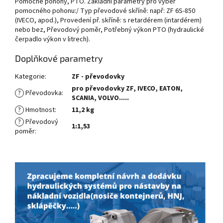
Pomocné pohony, PTO. Základní parametry pro výběr
pomocného pohonu:/ Typ převodové skříně: např: ZF 6S-850
(IVECO, apod.), Provedení př. skříně: s retardérem (intardérem)
nebo bez, Převodový poměr, Potřebný výkon PTO (hydraulické
čerpadlo výkon v litrech).
Doplňkové parametry
Kategorie
:
ZF - převodovky
pro převodovky ZF, IVECO, EATON,
?
Převodovka
:
SCANIA, VOLVO.....
?
Hmotnost
:
11,2 kg
?
Převodový
1:1,53
poměr
: