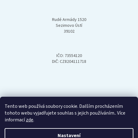
í
Rudé Armády 1520
Sezimovo Ústí
39102
IČO: 73554120
DIČ: CZ8204111718
Tento web používá soubory cookie. Dalším procházením
tohoto webu vyjadřujete souhlas s jejich používáním.. Více
informací
zde
.
Nastavení
Vytvořil Shoptet