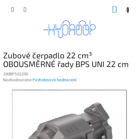
Přejít
NÁKUP
na
obsah
KOŠÍK
Zubové čerpadlo 22 cm³
OBOUSMĚRNÉ řady BPS UNI 22 cm
200BPS02200
Průměrné
Neohodnoceno
Podrobnosti hodnocení
hodnocení
produktu
je
0,0
z
5
hvězdiček.