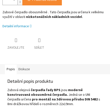
Zubové čerpadlo obousměrné .
Tato čerpadla jsou určena k velkému
využití v oblasti
nízkotonážních nákladních vozidel
.
Detailní informace
ZAVOLEJTE
SDÍLET
Popis
Diskuze
Detailní popis produktu
Zubová olejová
čerpadla řady BPS
jsou
moderně
konstruovaná
obousměrná
čerpadla
.
Jedná se o UNI
čerpadla určena
pro montáž na 3dírovou přírubu
DIN 5482
s
8mi drážkovou hřídelí o rozměrech 22x19mm.