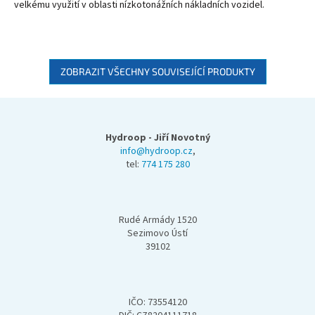
velkému využití v oblasti nízkotonážních nákladních vozidel.
ZOBRAZIT VŠECHNY SOUVISEJÍCÍ PRODUKTY
Z
á
p
Hydroop - Jiří Novotný
a
info@hydroop.cz
,
tel:
774 175 280
t
í
Rudé Armády 1520
Sezimovo Ústí
39102
IČO: 73554120