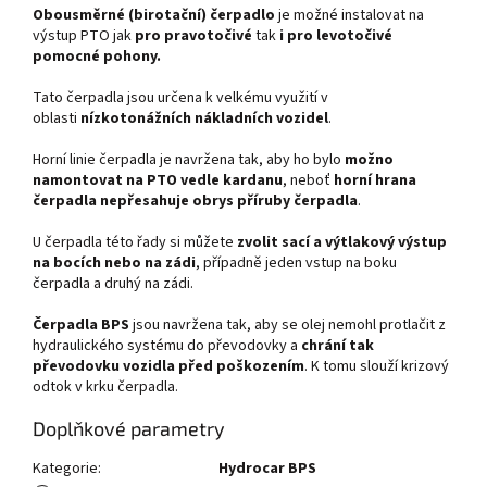
Obousměrné
(
birotační)
čerpadlo
je možné instalovat na
výstup PTO jak
pro pravotočivé
tak
i pro levotočivé
pomocné pohony.
Tato čerpadla jsou určena k velkému využití v
oblasti
nízkotonážních nákladních vozidel
.
Horní linie čerpadla je navržena tak, aby ho bylo
možno
namontovat na PTO vedle kardanu
, neboť
horní
hrana
čerpadla nepřesahuje obrys příruby čerpadla
.
U čerpadla této řady si můžete
zvolit sací a výtlakový výstup
na bocích nebo na zádi
, případně jeden vstup na boku
čerpadla a druhý na zádi.
Čerpadla BPS
jsou navržena tak, aby se olej nemohl protlačit z
hydraulického systému do převodovky a
chrání tak
převodovku vozidla před poškozením
. K tomu slouží krizový
odtok v krku čerpadla.
Doplňkové parametry
Kategorie
:
Hydrocar BPS