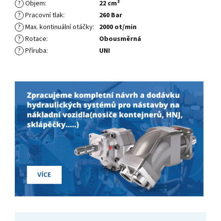
?
Objem
:
22 cm³
?
Pracovní tlak
:
260 Bar
?
Max. kontinuální otáčky
:
2000 ot/min
?
Rotace
:
Obousměrná
?
Příruba
:
UNI