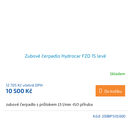
Zubové čerpadlo Hydrocar FZO 15 levé
Skladem
12 705 Kč včetně DPH
10 500 Kč
Do košíku
zubové čerpadlo s průtokem 15 l/min -ISO příruba
Kód:
200BPS01600