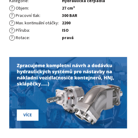
Kategorie
:
Hydraulická čerpadla
?
Objem
:
27 cm³
?
Pracovní tlak
:
300 BAR
?
Max. kontinuální otáčky
:
2200
?
Příruba
:
ISO
?
Rotace
:
pravá