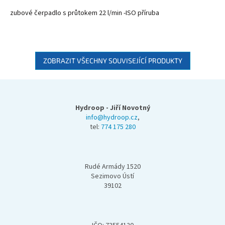
zubové čerpadlo s průtokem 22 l/min -ISO příruba
ZOBRAZIT VŠECHNY SOUVISEJÍCÍ PRODUKTY
Z
á
p
Hydroop - Jiří Novotný
a
info@hydroop.cz
,
tel:
774 175 280
t
í
Rudé Armády 1520
Sezimovo Ústí
39102