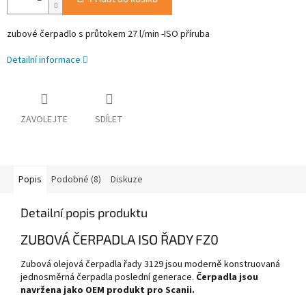
zubové čerpadlo s průtokem 27
l/min -ISO příruba
Detailní informace
ZAVOLEJTE
SDÍLET
Popis
Podobné (8)
Diskuze
Detailní popis produktu
ZUBOVÁ ČERPADLA ISO ŘADY FZ0
Zubová olejová čerpadla řady 3129 jsou moderně konstruovaná
jednosměrná čerpadla poslední generace.
Čerpadla jsou
navržena jako OEM produkt pro Scanii.