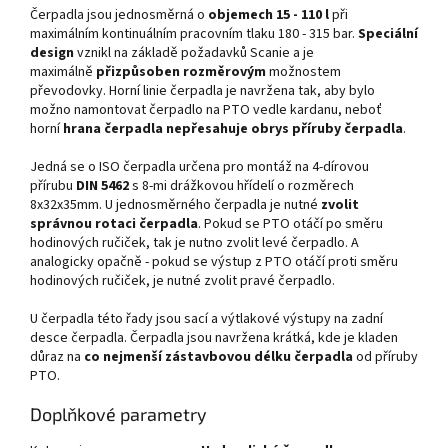
Čerpadla jsou jednosměrná o
objemech 15 - 110 l
při
maximálním kontinuálním pracovním tlaku 180 - 315 bar.
Speciální
design
vznikl na základě požadavků Scanie a je
maximálně
přizpůsoben rozměrovým
možnostem
převodovky. Horní linie čerpadla je navržena tak, aby bylo
možno namontovat čerpadlo na PTO vedle kardanu, neboť
horní
hrana čerpadla nepřesahuje obrys příruby čerpadla
.
Jedná se o ISO čerpadla určena pro montáž na 4-dírovou
přírubu
DIN 5462
s 8-mi drážkovou hřídelí o rozměrech
8x32x35mm. U jednosměrného čerpadla je nutné
zvolit
správnou rotaci čerpadla
. Pokud se PTO otáčí po směru
hodinových ručiček, tak je nutno zvolit levé čerpadlo. A
analogicky opačně - pokud se výstup z PTO otáčí proti směru
hodinových ručiček, je nutné zvolit pravé čerpadlo.
U čerpadla této řady jsou sací a výtlakové výstupy na zadní
desce čerpadla. Čerpadla jsou navržena krátká, kde je kladen
důraz na
co nejmenší zástavbovou délku čerpadla
od příruby
PTO.
Doplňkové parametry