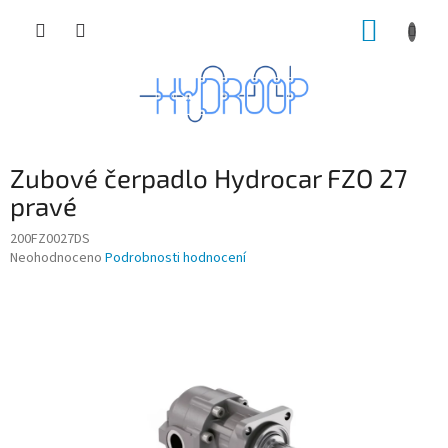
Přejít
NÁKUP
na
obsah
KOŠÍK
Zubové čerpadlo Hydrocar FZO 27
pravé
200FZ0027DS
Průměrné
Neohodnoceno
Podrobnosti hodnocení
hodnocení
produktu
je
0,0
z
5
hvězdiček.