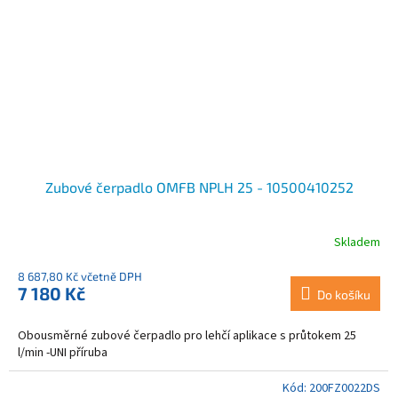
Zubové čerpadlo OMFB NPLH 25 - 10500410252
Skladem
8 687,80 Kč včetně DPH
7 180 Kč
Do košíku
Obousměrné zubové čerpadlo pro lehčí aplikace s průtokem 25
l/min -UNI příruba
Kód:
200FZ0022DS