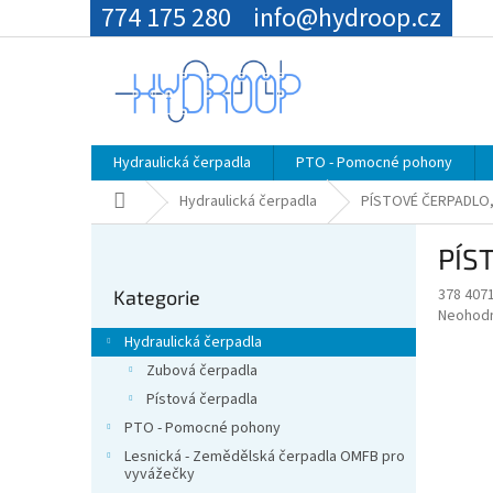
Přejít
774 175 280
info@hydroop.cz
na
obsah
Hydraulická čerpadla
PTO - Pomocné pohony
Domů
Hydraulická čerpadla
PÍSTOVÉ ČERPADLO,
P
PÍS
o
Přeskočit
s
378 407
Kategorie
kategorie
t
Průměr
Neohod
r
hodnoce
Hydraulická čerpadla
a
produkt
Zubová čerpadla
je
n
0,0
Pístová čerpadla
n
z
í
PTO - Pomocné pohony
5
p
Lesnická - Zemědělská čerpadla OMFB pro
hvězdič
vyvážečky
a