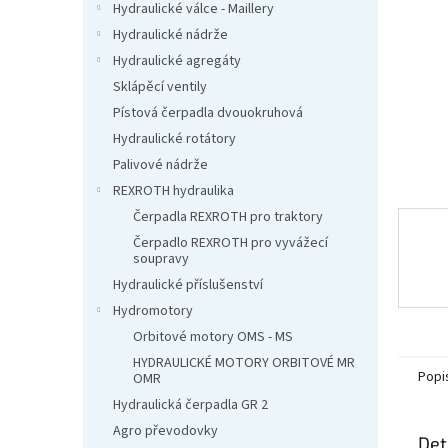
n
Hydraulické válce - Maillery
e
Hydraulické nádrže
l
Hydraulické agregáty
Sklápěcí ventily
Pístová čerpadla dvouokruhová
Hydraulické rotátory
Palivové nádrže
REXROTH hydraulika
Čerpadla REXROTH pro traktory
Čerpadlo REXROTH pro vyvážecí
soupravy
Hydraulické příslušenství
Hydromotory
Orbitové motory OMS - MS
HYDRAULICKÉ MOTORY ORBITOVÉ MR
Popi
OMR
Hydraulická čerpadla GR 2
Agro převodovky
Det