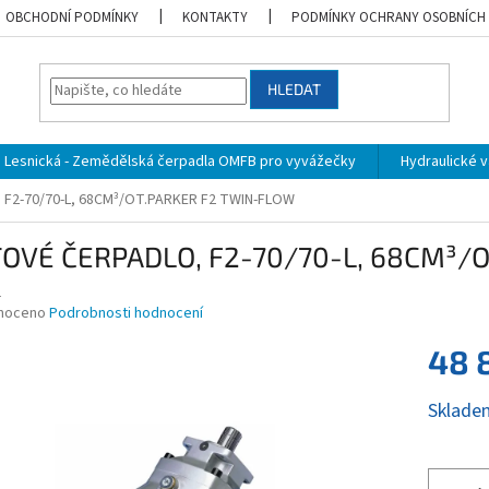
OBCHODNÍ PODMÍNKY
KONTAKTY
PODMÍNKY OCHRANY OSOBNÍCH
HLEDAT
Lesnická - Zemědělská čerpadla OMFB pro vyvážečky
Hydraulické vá
 F2-70/70-L, 68CM³/OT.PARKER F2 TWIN-FLOW
TOVÉ ČERPADLO, F2-70/70-L, 68CM³/
1
né
noceno
Podrobnosti hodnocení
ní
48 
u
Měrná
Sklade
cena:
ek.