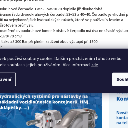
okruhové čerpadlo Twin-Flow70+70 doplnilo již dlouhodobě
ívanou řadu dvouokruhových čerpadel 53+53 a 40+40. Čerpadlo je vhodné 
tí na nejvýkonnějších hydraulických rukách, které se používají v lesním a
šrotovém průmyslu.
osměrné dvouokruhové lomené pístové čerpadlo má dva nezávislé výstup
aku70+70 cm3
a tlaku až 300 Bar při plném zatížení obou výstupů při 1800
n.
adla díky svým rozměrům lze instalovat i ve stísněných prostorech. Napřík
adla jsou montovány na přímé PTO a na vozidle je kardanový kříž s většími
web používá soubory cookie. Dalším procházením tohoto webu
ěry.
jete souhlas s jejich používáním.. Více informací
zde
.
avení
Souh