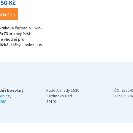
650 Kč
o košíku
ruhové čerpadlo Twin-
6+76 pro nejtěžší
ce vhodné pro
ické jeřáby Epylon , LIV .
d , .....
Jiří Novotný
Rudé Armády 1520
IČO: 73554
op.cz
,
Sezimovo Ústí
DIČ: CZ820
 280
39102