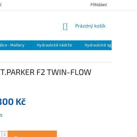
 ÚDAJŮ
JAK NAKUPOVAT
Přihlášení
NÁKUPNÍ
Prázdný košík
KOŠÍK
lce - Maillery
Hydraulické nádrže
Hydraulické agregáty
OT.PARKER F2 TWIN-FLOW
800 Kč
m