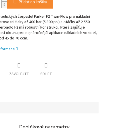
Přidat do košíku
aulických čerpadel Parker F2 Twin-Flow pro nákladní
rovozní tlaky až 400 bar (5 800 psi) a otáčky až 2 550
Čerpadlo F2 má robustní konstrukci, která zajišťuje
ost okruhu pro nejnáročnější aplikace nákladních vozidel,
 od 45 do 70 ccm.
informace
ZAVOLEJTE
SDÍLET
Doplňkové parametry