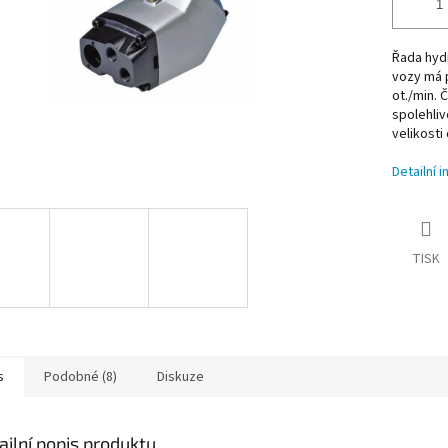
Řada hydr
vozy má p
ot./min. 
spolehliv
velikosti
Detailní 
TISK
s
Podobné (8)
Diskuze
ailní popis produktu