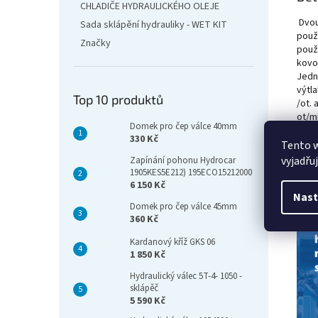
CHLADIČE HYDRAULICKÉHO OLEJE
Dvou
Sada sklápění hydrauliky - WET KIT
použ
Značky
použi
kovo
Jedn
výtl
Top 10 produktů
/ot. 
ot/mi
Domek pro čep válce 40mm
Čerp
330 Kč
čerp
Tento 
rozm
vyjadřu
Zapínání pohonu Hydrocar
1905KES5E212) 195ECO15212000
6 150 Kč
Nast
Domek pro čep válce 45mm
360 Kč
Kardanový kříž GKS 06
1 850 Kč
Hydraulický válec 5T-4- 1050 -
sklápěč
5 590 Kč