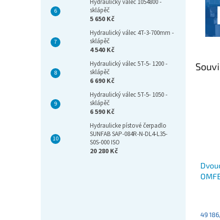
Hydraulický válec 1054800 -
sklápěč
5 650 Kč
Hydraulický válec 4T-3-700mm -
sklápěč
4 540 Kč
Hydraulický válec 5T-5- 1200 -
Souvi
sklápěč
6 690 Kč
Hydraulický válec 5T-5- 1050 -
sklápěč
6 590 Kč
Hydraulicke pístové čerpadlo
SUNFAB SAP-084R-N-DL4-L35-
S0S-000 ISO
20 280 Kč
Dvou
OMFB
- 60
49 186