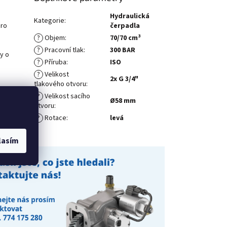
Hydraulická
Kategorie
:
pro
čerpadla
?
Objem
:
70/70 cm³
?
Pracovní tlak
:
300 BAR
y o
?
Příruba
:
ISO
?
Velikost
2x G 3/4"
tlakového otvoru
:
lad když
?
Velikost sacího
Ø58 mm
otvoru
:
?
Rotace
:
levá
lasím