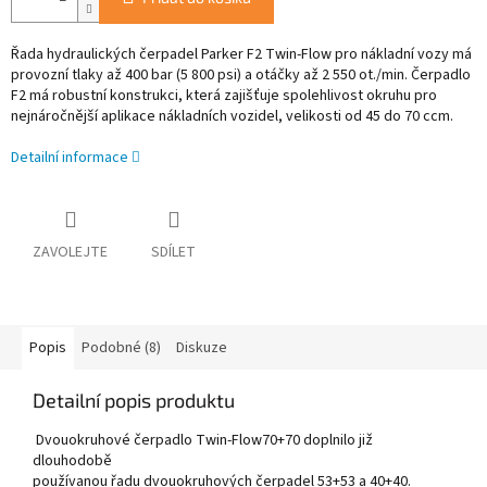
Řada hydraulických čerpadel Parker F2 Twin-Flow pro nákladní vozy má
provozní tlaky až 400 bar (5 800 psi) a otáčky až 2 550 ot./min. Čerpadlo
F2 má robustní konstrukci, která zajišťuje spolehlivost okruhu pro
nejnáročnější aplikace nákladních vozidel, velikosti od 45 do 70 ccm.
Detailní informace
ZAVOLEJTE
SDÍLET
Popis
Podobné (8)
Diskuze
Detailní popis produktu
Dvouokruhové čerpadlo Twin-Flow70+70 doplnilo již
dlouhodobě
používanou řadu dvouokruhových čerpadel 53+53 a 40+40.