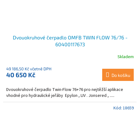
Dvouokruhové čerpadlo OMFB TWIN FLOW 76/76 -
60400117673
Skladem
49 186,50 Kč včetně DPH
40 650 Kč
Do košíku
Dvouokruhové čerpadlo Twin-Flow 76+76 pro nejtěžší aplikace
vhodné pro hydraulické jeřáby Epylon , LIV . Jonsered , .....
Kód:
18659