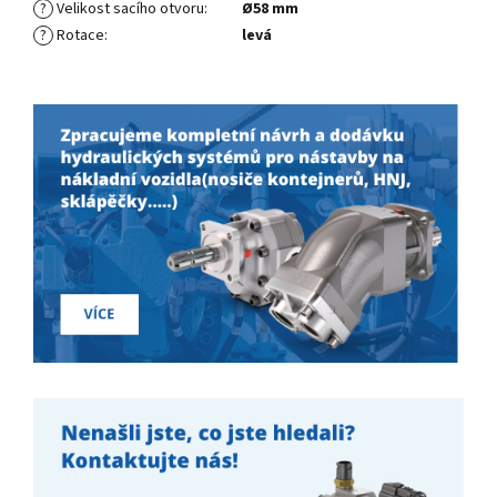
?
Velikost sacího otvoru
:
Ø58 mm
?
Rotace
:
levá