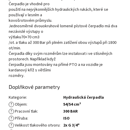
Čerpadlo je vhodné pro
použití na nejvýkonnějších hydraulických rukách, které se
používají v lesním a
kovošrotovém průmyslu.
Jednosměrné dvouokruhové lomené pístové čerpadlo má dva
nezávislé výstupy o
výtlaku70+70 cm3
/ot. a tlaku až 300 Bar při plném zatížení obou výstupů při 1800
ot/min.
Čerpadla díky svým rozměrům lze instalovat i ve stísněných
prostorech. Například když
čerpadla jsou montovány na přímé PTO a na vozidle je
kardanový kříž s většími
rozměry.
Doplňkové parametry
Kategorie
:
Hydraulická čerpadla
?
Objem
:
54/54 cm³
?
Pracovní tlak
:
300 BAR
?
Příruba
:
ISO
?
Velikost tlakového otvoru
:
2x G 3/4"