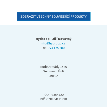
ZOBRAZIT VŠECHNY SOUVISEJÍCÍ PRODUKTY
Z
á
p
Hydroop - Jiří Novotný
a
info@hydroop.cz
,
tel:
774 175 280
t
í
Rudé Armády 1520
Sezimovo Ústí
39102
IČO: 73554120
DIČ: CZ8204111718