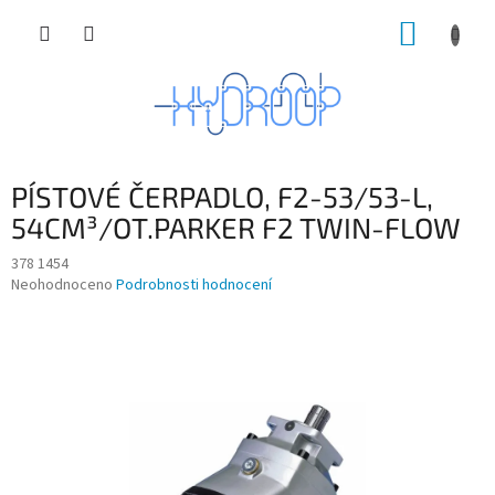
Přejít
NÁKUP
na
obsah
KOŠÍK
PÍSTOVÉ ČERPADLO, F2-53/53-L,
54CM³/OT.PARKER F2 TWIN-FLOW
378 1454
Průměrné
Neohodnoceno
Podrobnosti hodnocení
hodnocení
produktu
je
0,0
z
5
hvězdiček.