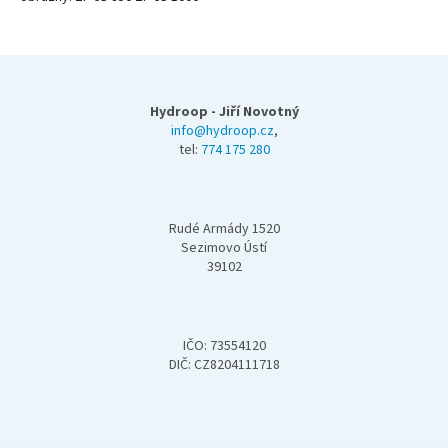
Z
á
p
Hydroop - Jiří Novotný
a
info@hydroop.cz
,
tel:
774 175 280
t
í
Rudé Armády 1520
Sezimovo Ústí
39102
IČO: 73554120
DIČ: CZ8204111718