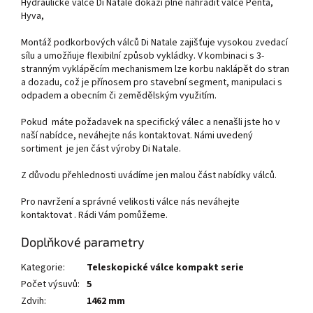
Hydraulické válce Di Natale dokáží plně nahradit válce Penta,
Hyva,
Montáž podkorbových válců Di Natale zajišťuje vysokou zvedací
sílu a umožňuje flexibilní způsob vykládky. V kombinaci s 3-
stranným vyklápěcím mechanismem lze korbu naklápět do stran
a dozadu, což je přínosem pro stavební segment, manipulaci s
odpadem a obecním či zemědělským využitím.
Pokud máte požadavek na specifický válec a nenašli jste ho v
naší nabídce, neváhejte nás kontaktovat. Námi uvedený
sortiment je jen část výroby Di Natale.
Z důvodu přehlednosti uvádíme jen malou část nabídky válců.
Pro navržení a správné velikosti válce nás neváhejte
kontaktovat . Rádi Vám pomůžeme.
Doplňkové parametry
Kategorie
:
Teleskopické válce kompakt serie
Počet výsuvů
:
5
Zdvih
:
1462 mm