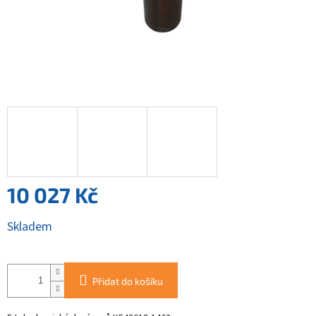
10 027 Kč
Měrná
Skladem
cena:
Přidat do košíku