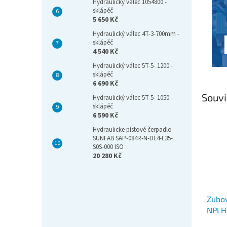
Hydraulický válec 1054800 -
sklápěč
5 650 Kč
Hydraulický válec 4T-3-700mm -
sklápěč
4 540 Kč
Hydraulický válec 5T-5- 1200 -
sklápěč
6 690 Kč
Souvi
Hydraulický válec 5T-5- 1050 -
sklápěč
6 590 Kč
Hydraulicke pístové čerpadlo
SUNFAB SAP-084R-N-DL4-L35-
S0S-000 ISO
20 280 Kč
Zubo
NPLH