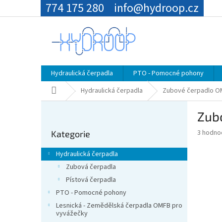
Přejít
774 175 280
info@hydroop.cz
na
obsah
Hydraulická čerpadla
PTO - Pomocné pohony
Domů
Hydraulická čerpadla
Zubové čerpadlo OM
P
Zub
o
Přeskočit
s
Průměr
3 hodno
Kategorie
kategorie
t
hodnoce
r
produkt
Hydraulická čerpadla
a
je
Zubová čerpadla
4,3
n
z
Pístová čerpadla
n
5
í
PTO - Pomocné pohony
hvězdič
p
Lesnická - Zemědělská čerpadla OMFB pro
vyvážečky
a