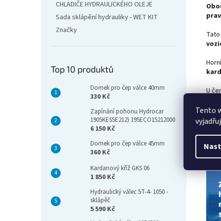
CHLADIČE HYDRAULICKÉHO OLEJE
Obo
prav
Sada sklápění hydrauliky - WET KIT
Značky
Tato 
vozi
Horní
Top 10 produktů
kar
Domek pro čep válce 40mm
U če
330 Kč
příp
Tento 
Zapínání pohonu Hydrocar
Čerp
1905KES5E212) 195ECO15212000
vyjadřu
do p
6 150 Kč
kriz
Domek pro čep válce 45mm
Nast
360 Kč
Kardanový kříž GKS 06
1 850 Kč
Hydraulický válec 5T-4- 1050 -
sklápěč
5 590 Kč