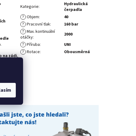
o
Hydraulická
Kategorie
:
čerpadla
?
Objem
:
40
ích
?
Pracovní tlak
:
160 bar
?
Max. kontinuální
2000
otáčky
:
edle
a
.
?
Příruba
:
UNI
?
Rotace
:
Obousměrná
o na zádi
,
o systému
slouží
lasím