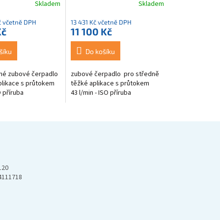
Skladem
Skladem
Průměrné
hodnocení
č včetně DPH
13 431 Kč včetně DPH
produktu
Kč
11 100 Kč
je
3,4
z
šíku
Do košíku
5
hvězdiček.
é zubové čerpadlo
zubové čerpadlo pro středně
aplikace s průtokem
těžké aplikace s průtokem
 příruba
43 l/min - ISO příruba
120
4111718