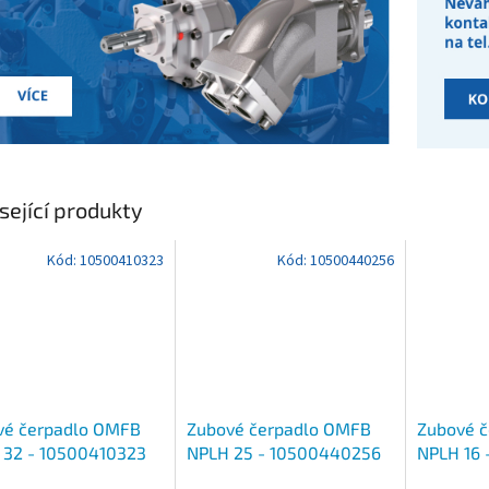
sející produkty
Kód:
10500410323
Kód:
10500440256
vé čerpadlo OMFB
Zubové čerpadlo OMFB
Zubové 
 32 - 10500410323
NPLH 25 - 10500440256
NPLH 16 