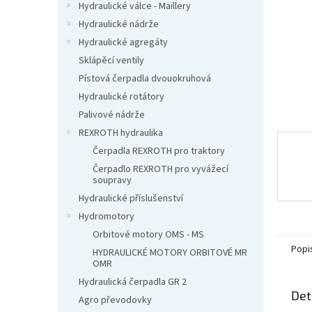
n
Hydraulické válce - Maillery
e
Hydraulické nádrže
l
Hydraulické agregáty
Sklápěcí ventily
Pístová čerpadla dvouokruhová
Hydraulické rotátory
Palivové nádrže
REXROTH hydraulika
Čerpadla REXROTH pro traktory
Čerpadlo REXROTH pro vyvážecí
soupravy
Hydraulické příslušenství
Hydromotory
Orbitové motory OMS - MS
Popi
HYDRAULICKÉ MOTORY ORBITOVÉ MR
OMR
Hydraulická čerpadla GR 2
Det
Agro převodovky