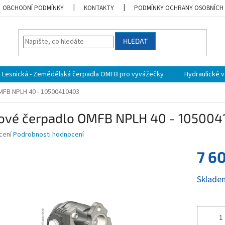
OBCHODNÍ PODMÍNKY
KONTAKTY
PODMÍNKY OCHRANY OSOBNÍCH
HLEDAT
Lesnická - Zemědělská čerpadla OMFB pro vyvážečky
Hydraulické vá
FB NPLH 40 - 10500410403
ové čerpadlo OMFB NPLH 40 - 105004
né
cení
Podrobnosti hodnocení
ní
7 6
u
Měrná
Sklade
cena:
ek.