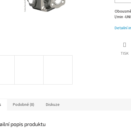
Obousměr
l/min -UNI
Detailní 
TISK
s
Podobné (8)
Diskuze
ailní popis produktu