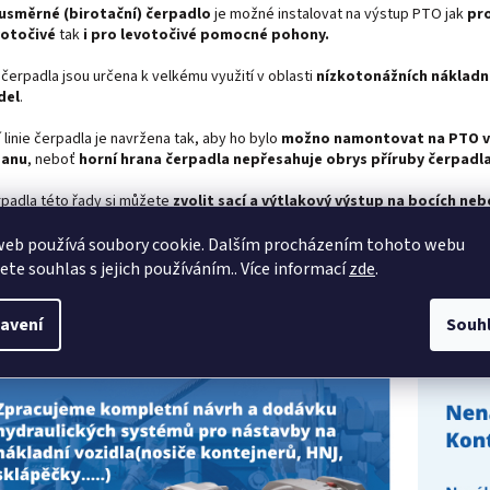
usměrné
(
birotační)
čerpadlo
je možné instalovat na výstup PTO jak
pr
otočivé
tak
i pro levotočivé pomocné pohony.
čerpadla jsou určena k velkému využití v oblasti
nízkotonážních nákladn
del
.
 linie čerpadla je navržena tak, aby ho bylo
možno namontovat na PTO v
danu
, neboť
horní
hrana čerpadla nepřesahuje obrys příruby čerpadl
rpadla této řady si můžete
zvolit sací a výtlakový výstup na bocích neb
adně jeden vstup na boku čerpadla a druhý na zádi.
web používá soubory cookie. Dalším procházením tohoto webu
adla NPLH
jsou navržena tak, aby se olej nemohl protlačit z hydraulickéh
jete souhlas s jejich používáním.. Více informací
zde
.
řevodovky a
chrání tak převodovku vozidla před poškozením
. K tomu 
ový odtok v krku čerpadla.
avení
Souh