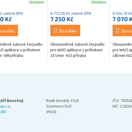
Skladem
Skladem
Průměrné
hodnocení
Kč včetně DPH
8 772,50 Kč včetně DPH
8 554,70 K
produktu
0 Kč
7 250 Kč
7 070 
je
3,5
z
o košíku
Do košíku
Do ko
5
hvězdiček.
měrné zubové čerpadlo
Obousměrné zubové čerpadlo
Obousměrn
hčí aplikace s průtokem
pro lehčí aplikace s průtokem
pro lehčí 
n -UNI příruba
25 l/min -ISO příruba
16l/min-ISO
Jiří Novotný
Rudé Armády 1520
IČO: 73554
op.cz
,
Sezimovo Ústí
DIČ: CZ820
 280
39102