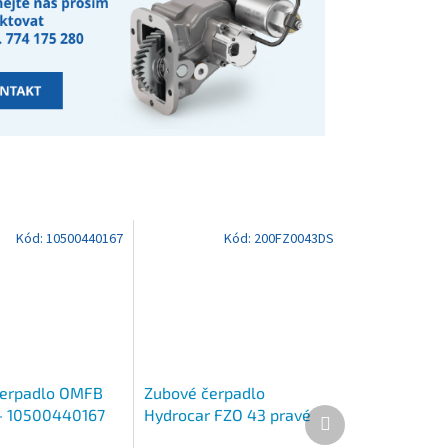
Kód:
10500440167
Kód:
200FZ0043DS
čerpadlo OMFB
Zubové čerpadlo
Další
- 10500440167
Hydrocar FZO 43 pravé
produkt